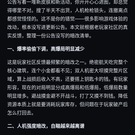
公告写着一堆新皮肤和新活动，你开开心心进图，却总觉
得哪里不对。搜了半天不出货，人机枪枪锁头，连撤离点
都感觉怪怪的。这不是你的错觉——很多影响游戏体验的
改动，根本没写进更新公告。本文就根据老玩家社区的真
实反馈，整理一份公告没写的暗改清单。
一、爆率偷偷下调，高爆局明显减少
这是玩家社区反馈最频繁的暗改之一。绝密航天吃完整个
核心建筑，连个小金都看不见；双人机密大坝摸完整片区
域，算上战损后收入不高，还要搭上钥匙卡的钱。有玩家
形容，现在的对局明显分成高爆局和低爆局，低爆局数量
明显增多。避战摸金避不开战斗，打了又摸不到钱。降低
资源本质上就是要消耗玩家库存，但问题在于玩家破产后
怎么打回去。
二、人机强度暗改，自瞄越来越离谱