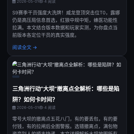
2026-05-01
4 阅读
S9赛季干员强度大洗牌！威龙登顶突击位T0，露娜
仍是高压局信息首选，红狼中规中矩，蜂医功能性
拉满。本文结合版本数据和玩家实测，为你盘点当
前版本各定位干员的真实强度。
阅读全文 →
三角洲行动“大坝”撤离点全解析：哪些是陷
阱？如何卡时间？
2026-05-01
4 阅读
零号大坝的撤离点五花八门，有的要丢包，有的要
付钱，有的拉闸后全图警报。选错撤离点，满包物
资变别人的顺丰快递。本文详细解析大坝地图所有