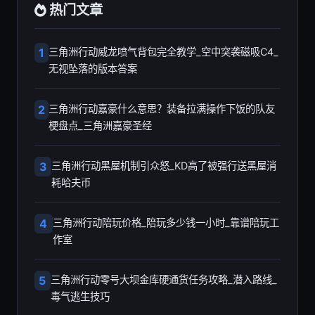
热门文章
1
三角洲行动威龙喷气背包完全教学_空中突袭磁吸C4_
无视坠落的版本答案
2
三角洲行动嘉豪什么意思？装备拉满操作下饭的队友
梗盘点_三角洲嘉豪圣经
3
三角洲行动黑屋机制引众怒_KD高了被强行送黑屋消
耗哈夫币
4
三角洲行动陪玩价格_陪玩多少钱一小时_靠谱陪玩工
作室
5
三角洲行动零号大坝金库硬通货任务攻略_潜入路线_
毒气逃生技巧